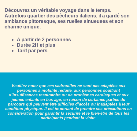
Découvrez un véritable voyage dans le temps.
Autrefois quartier des pêcheurs italiens, il a gardé son
ambiance pittoresque, ses ruelles sinueuses et son
charme unique.
A partir de 2 personnes
Durée 2H et plus
Tarif par pers
Veuillez noter que ces vadrouilles ne sont pas adaptées aux
personnes à mobilité réduite, aux personnes souffrant
d’insuffisances respiratoire ou de problèmes cardiaques et aux
jeunes enfants en bas âge, en raison de certaines parties du
parcours qui peuvent être difficiles d’accès ou inadaptées à leur
condition physique. Il est important de prendre ses précautions en
considération pour garantir la sécurité et le bien-être de tous les
participants pendant la visite.